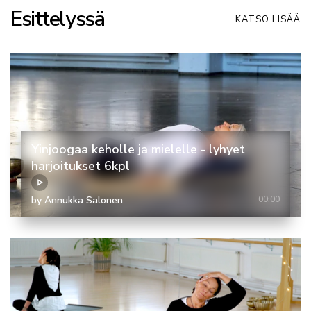
Esittelyssä
KATSO LISÄÄ
Yinjoogaa keholle ja mielelle - lyhyet
harjoitukset 6kpl
by Annukka Salonen
00:00