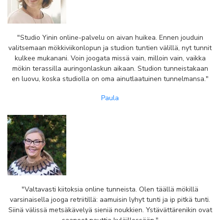
"Studio Yinin online-palvelu on aivan huikea. Ennen jouduin
valitsemaan mökkiviikonlopun ja studion tuntien välillä, nyt tunnit
kulkee mukanani. Voin joogata missä vain, milloin vain, vaikka
mökin terassilla auringonlaskun aikaan. Studion tunneistakaan
en luovu, koska studiolla on oma ainutlaatuinen tunnelmansa."
Paula
"Valtavasti kiitoksia online tunneista. Olen täällä mökillä
varsinaisella jooga retriitillä: aamuisin lyhyt tunti ja ip pitkä tunti.
Siinä välissä metsäkävelyä sieniä noukkien. Ystävättärenikin ovat