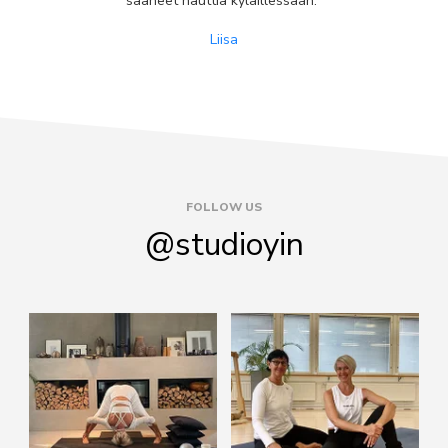
saaneet nauttia kyläillessään."
Liisa
FOLLOW US
@studioyin