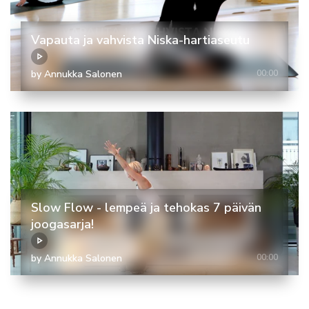
Vapauta ja vahvista Niska-hartiaseutu
by Annukka Salonen
00:00
Slow Flow - lempeä ja tehokas 7 päivän
joogasarja!
by Annukka Salonen
00:00