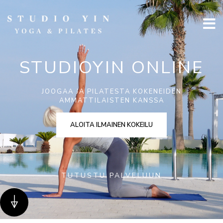
STUDIOYIN ONLINE
JOOGAA JA PILATESTA KOKENEIDEN
AMMATTILAISTEN KANSSA
ALOITA ILMAINEN KOKEILU
TUTUSTU PALVELUUN