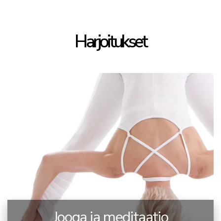
Harjoitukset
Jooga ja meditaatio