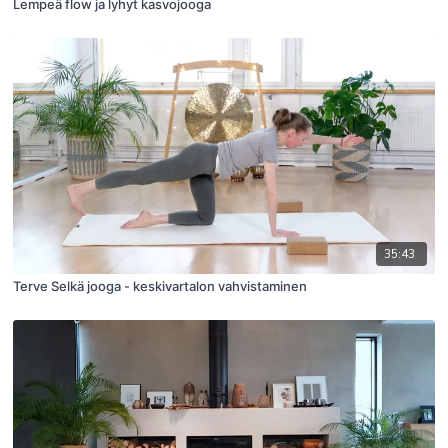
Lempeä flow ja lyhyt kasvojooga
35:43
Terve Selkä jooga - keskivartalon vahvistaminen