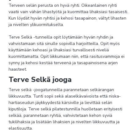
Terveen selän perusta on hyvä ryhti. Oikeanlainen ryhti
vaatii vain vähän lihastyötä ja kuormittaa lihaksiasi tasaisesti.
Kun löydät hyvän ryhtisi ja kehosi tasapainon, vältyt lihasten
ja nivelten ylikuormitukselta.
Terve Selkä -tunneilla opit löytämään hyvän ryhdin ja
vahvistamaan sitä sinulle sopivilla harjoitteilla. Opit myös
käyttämään kehoasi ja lihaksiasi turvallisesti niveliä
kuormittamatta. Opit liikkumaan niin, että rasitusvammoja ei
synny ja kehosi kestää terveenä ja tasapainoisena arjen
haasteet.
Terve Selkä jooga
Terve selkä -joogatunneilla parannetaan selkärangan
liikkuvuutta. Tunti sopii sekä alaselkä­vaivoista että niska-
hartiaseudun jäykkyydestä kärsiville ja lievittää selän
kiputiloja. Terve selkä pilatestunnilla huolletaan erityisesti
selkää, parannetaan ryhtiä, vahvistetaan kehon syviä
tukilihaksia ja lisätään lihaksien ja nivelten liikkuvuutta ja
elastisuutta.