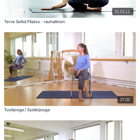
01:03:12
Terve Selkä Pilates - rauhallinen
27:02
Tuolijooga / Sydänjooga