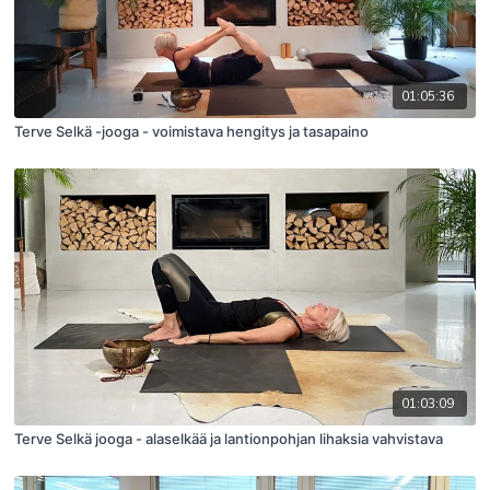
01:05:36
Terve Selkä -jooga - voimistava hengitys ja tasapaino
01:03:09
Terve Selkä jooga - alaselkää ja lantionpohjan lihaksia vahvistava