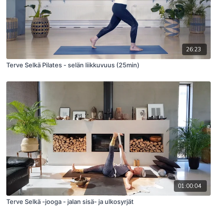
26:23
Terve Selkä Pilates - selän liikkuvuus (25min)
01:00:04
Terve Selkä -jooga - jalan sisä- ja ulkosyrjät