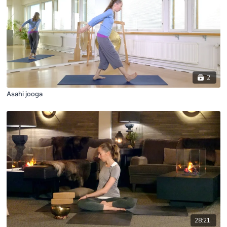
2
Asahi jooga
28:21