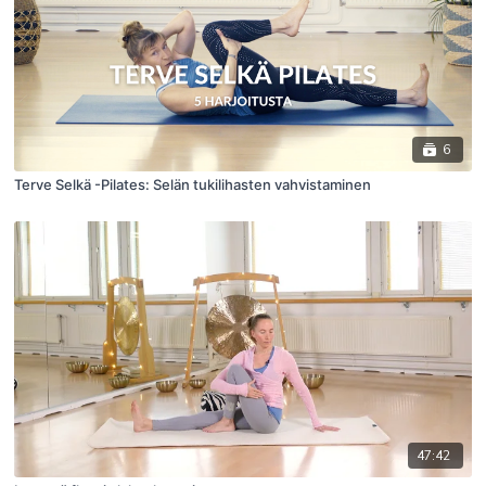
6
Terve Selkä -Pilates: Selän tukilihasten vahvistaminen
47:42