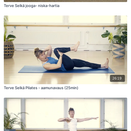
Terve Selkä jooga- niska-hartia
26:19
Terve Selkä Pilates - aamunavaus (25min)