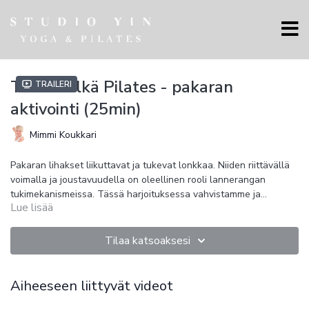
Terve Selkä Pilates - pakaran
Traileri
aktivointi (25min)
Mimmi Koukkari
Pakaran lihakset liikuttavat ja tukevat lonkkaa. Niiden riittävällä
voimalla ja joustavuudella on oleellinen rooli lannerangan
tukimekanismeissa. Tässä harjoituksessa vahvistamme ja
Lue lisää
joustatamme pakaroiden tärkeimpiä lihaksia.
Rauhallinen tempo.
Väline: matto ja valinnaisesti käsipaino/kahvakuula
Tilaa katsoaksesi
Aiheeseen liittyvät videot