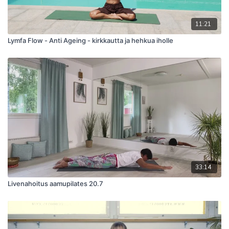
11:21
Lymfa Flow - Anti Ageing - kirkkautta ja hehkua iholle
33:14
Livenahoitus aamupilates 20.7