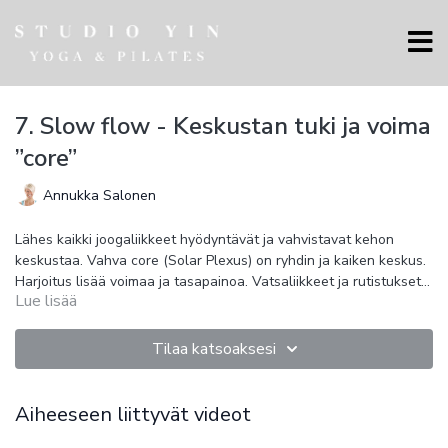
7. Slow flow - Keskustan tuki ja voima
”core”
Annukka Salonen
Lähes kaikki joogaliikkeet hyödyntävät ja vahvistavat kehon
keskustaa. Vahva core (Solar Plexus) on ryhdin ja kaiken keskus.
Harjoitus lisää voimaa ja tasapainoa. Vatsaliikkeet ja rutistukset
Lue lisää
voimistavat. Pidot tuovat kestävyyttä ja tukea.
Tärkeimmät asanat harjoituksessa ovat:
Lankku ja sivulankku
Alaspäinkatsova koira
Tilaa katsoaksesi
Vene asana = Navasana
Ristikkäis nostot ja kierrot
Tasapainoliikkeet kuten Soturi 3 ja puuasana
Aiheeseen liittyvät videot
Split