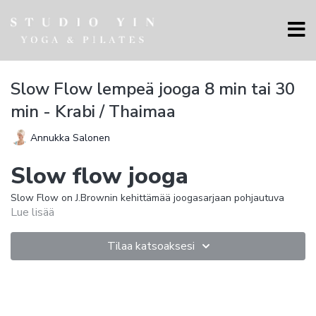
Slow Flow lempeä jooga 8 min tai 30
min - Krabi / Thaimaa
Annukka Salonen
Slow flow jooga
Slow Flow on J.Brownin kehittämää joogasarjaan pohjautuva
Lue lisää
terapeuttinen joogaharjoitus, jossa hengitys ja rauhallinen
Vinyasa toteutuu. Rauhallista, hengityskeskeistä joogaa, joka
mukautuu joustavasti yksilön tarpeisiin.
Tilaa katsoaksesi
Slow Flow on huomioi asentojen linjaukset ja se etenee
virtaavasti. Kokonaisvaltainen harjoitus kehittää peruskuntoa,
liikkuvuutta ja hengityksen ja liikkeen rytmistä koordinaatiota.