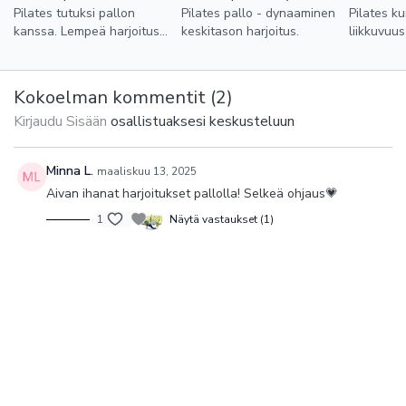
keskivartalo on saavutettavissa säännöllisen harjoittelun avulla.
Pilates tutuksi pallon
Pilates pallo - dynaaminen
Pilates k
Kuten myös energian ja kestävyyden parantuminen, stressin
kanssa. Lempeä harjoitus
keskitason harjoitus.
liikkuvuus
hallinta sekä erilaisten kipujen hellittäminen ja vammojen
jossa tutustutaan pilates
harjoittee
ennaltaehkäisy.
pallon käyttöön.
kuminauha
Kokoelman kommentit (
2
)
Kirjaudu Sisään
osallistuaksesi keskusteluun
Minna L.
maaliskuu 13, 2025
Aivan ihanat harjoitukset pallolla! Selkeä ohjaus💗
1
Näytä vastaukset (1)