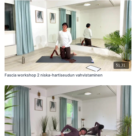
suorituskykyään ja edistää hyvinvointiaan.
51:31
Fascia workshop 2 niska-hartiseudun vahvistaminen