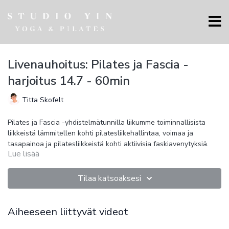
Livenauhoitus: Pilates ja Fascia -
harjoitus 14.7 - 60min
Titta Skofelt
Pilates ja Fascia -yhdistelmätunnilla liikumme toiminnallisista
liikkeistä lämmitellen kohti pilatesliikehallintaa, voimaa ja
tasapainoa ja pilatesliikkeistä kohti aktiivisia faskiavenytyksiä.
Lue lisää
Tunti kehittää voimaa, kestävyyttä, liikkuvuutta ja ryhtiä
vahvistamalla kehon keskialuetta ja syviä tukilihaksia. Kehon
liikehallinta lisääntyy voima-, liikkuvuus- ja
Tilaa katsoaksesi
koordinaatioharjoitteilla.
Fascia- harjoituksessa yhdistyvät myofaskiaalinen
liikkuvuusharjoittelu, dynaaminen täsmävenyttely kireille
lihaksille, liikehallintaharjoittelu ja faskiakäsittely pallolla. Fascia
Aiheeseen liittyvät videot
- harjoitus sopii kaikille, jotka haluavat tehokkaasti parantaa