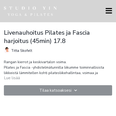
Livenauhoitus Pilates ja Fascia
harjoitus (45min) 17.8
Titta Skofelt
Rangan kierrot ja keskivartalon voima.
Pilates ja Fascia -yhdistelmätunnilla liikumme toiminnallisista
liikkeistä lämmitellen kohti pilatesliikehallintaa, voimaa ja
Lue lisää
aktiivisia faskiavenytyksiä.
Tunti kehittää voimaa, kestävyyttä, liikkuvuutta ja ryhtiä
vahvistamalla kehon keskialuetta ja syviä tukilihaksia. Kehon
Tilaa katsoaksesi
liikehallinta lisääntyy voima-, liikkuvuus- ja
koordinaatioharjoitteilla.
Fascia- harjoituksessa yhdistyvät myofaskiaalinen
liikkuvuusharjoittelu, dynaaminen täsmävenyttely kireille
lihaksille, liikehallintaharjoittelu ja faskiakäsittely pallolla. Fascia