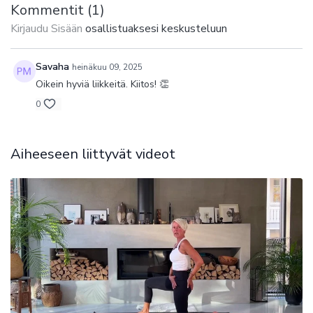
- harjoitus sopii kaikille, jotka haluavat tehokkaasti parantaa
Kommentit (
1
)
suorituskykyään ja edistää hyvinvointiaan.
Kirjaudu Sisään
osallistuaksesi keskusteluun
Savaha
heinäkuu 09, 2025
Oikein hyviä liikkeitä. Kiitos! 👏
0
Aiheeseen liittyvät videot