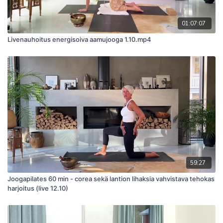
01:07:07
Livenauhoitus energisoiva aamujooga 1.10.mp4
59:27
Joogapilates 60 min - corea sekä lantion lihaksia vahvistava tehokas
harjoitus (live 12.10)