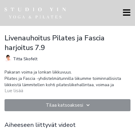
Livenauhoitus Pilates ja Fascia
harjoitus 7.9
Titta Skofelt
Pakaran voima ja lonkan liikkuvuus.
Pilates ja Fascia -yhdistelmätunnilla liikumme toiminnallisista
liikkeistä lämmitellen kohti pilatesliikehallintaa, voimaa ja
Lue lisää
aktiivisia faskiavenytyksiä.
Tunti kehittää voimaa, kestävyyttä, liikkuvuutta ja ryhtiä
vahvistamalla kehon keskialuetta ja syviä tukilihaksia. Kehon
Tilaa katsoaksesi
liikehallinta lisääntyy voima-, liikkuvuus- ja
koordinaatioharjoitteilla.
Fascia- harjoituksessa yhdistyvät myofaskiaalinen
liikkuvuusharjoittelu, dynaaminen täsmävenyttely kireille
Aiheeseen liittyvät videot
lihaksille, liikehallintaharjoittelu ja faskiakäsittely pallolla. Fascia