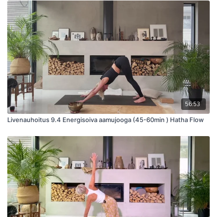
- harjoitus sopii kaikille, jotka haluavat tehokkaasti parantaa
suorituskykyään ja edistää hyvinvointiaan.
56:53
Livenauhoitus 9.4 Energisoiva aamujooga (45-60min ) Hatha Flow