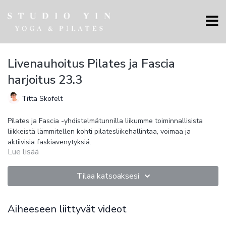
Livenauhoitus Pilates ja Fascia
harjoitus 23.3
Titta Skofelt
Pilates ja Fascia -yhdistelmätunnilla liikumme toiminnallisista
liikkeistä lämmitellen kohti pilatesliikehallintaa, voimaa ja
aktiivisia faskiavenytyksiä.
Lue lisää
Tunti kehittää voimaa, kestävyyttä, liikkuvuutta ja ryhtiä
vahvistamalla kehon keskialuetta ja syviä tukilihaksia. Kehon
liikehallinta lisääntyy voima-, liikkuvuus- ja
Tilaa katsoaksesi
koordinaatioharjoitteilla.
Fascia- harjoituksessa yhdistyvät myofaskiaalinen
liikkuvuusharjoittelu, dynaaminen täsmävenyttely kireille
lihaksille, liikehallintaharjoittelu ja faskiakäsittely pallolla. Fascia
Aiheeseen liittyvät videot
- harjoitus sopii kaikille, jotka haluavat tehokkaasti parantaa