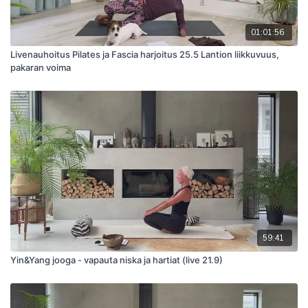
01:01:56
Livenauhoitus Pilates ja Fascia harjoitus 25.5 Lantion liikkuvuus,
pakaran voima
59:41
Yin&Yang jooga - vapauta niska ja hartiat (live 21.9)