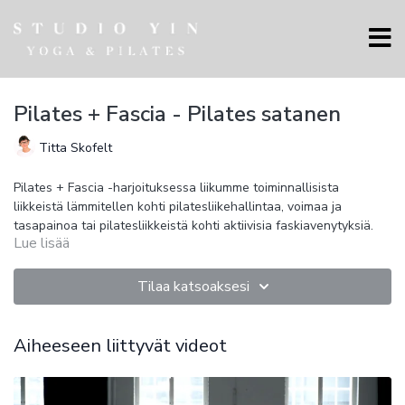
Pilates + Fascia - Pilates satanen
Titta Skofelt
Pilates + Fascia -harjoituksessa liikumme toiminnallisista
liikkeistä lämmitellen kohti pilatesliikehallintaa, voimaa ja
tasapainoa tai pilatesliikkeistä kohti aktiivisia faskiavenytyksiä.
Lue lisää
Tällä tunnilla teemme pilates satasen, yhden jalan venytyksen,
ristiinrastiin sekä istumaan rullauksen.
Tunti kehittää voimaa, kestävyyttä, liikkuvuutta ja ryhtiä
Tilaa katsoaksesi
vahvistamalla kehon keskialuetta ja syviä tukilihaksia. Kehon
liikehallinta lisääntyy voima-, liikkuvuus- ja
koordinaatioharjoitteilla.
Fascia-harjoituksessa yhdistyvät myofaskiaalinen
Aiheeseen liittyvät videot
liikkuvuusharjoittelu, dynaaminen täsmävenyttely kireille
lihaksille sekä liikehallintaharjoittelu. Harjoitus sopii kaikille, jotka
haluavat tehokkaasti parantaa suorituskykyään ja edistää