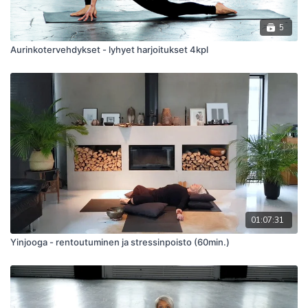
5
Aurinkotervehdykset - lyhyet harjoitukset 4kpl
01:07:31
Yinjooga - rentoutuminen ja stressinpoisto (60min.)