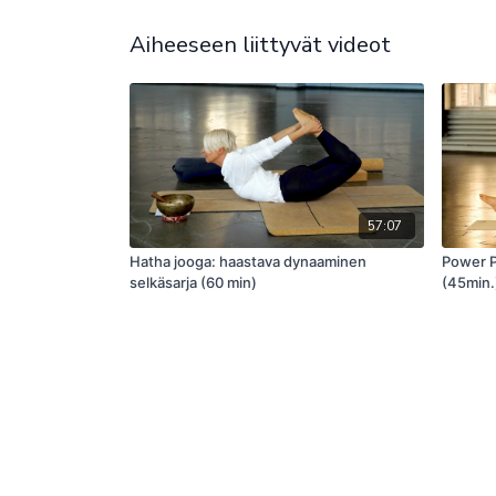
Aiheeseen liittyvät videot
57:07
Hatha jooga: haastava dynaaminen
Power Pi
selkäsarja (60 min)
(45min.