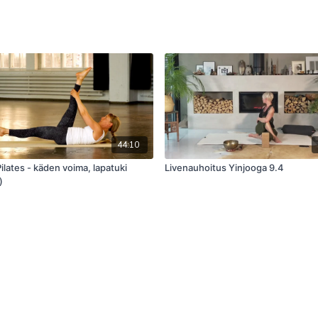
44:10
lates - käden voima, lapatuki
Livenauhoitus Yinjooga 9.4
)