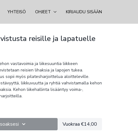
YHTEISÖ
OHJEET
KIRJAUDU SISÄÄN
hvistusta reisille ja lapatuelle
ehon vastavoimia ja liikesuuntia liikkeen
vistetaan reisien lihaksia ja lapojen tukea.
s sopii myös pilatesharjoittelua aloitteleville.
stävyyttä, liikkuvuutta ja ryhtiä vahvistamalla kehon
haksia. Kehon liikehallinta lisääntyy voima-,
arjoitteilla.
tsoaksesi
Vuokraa €14,00