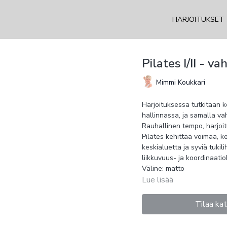
HARJOITUKSET
Pilates I/II - va
Mimmi Koukkari
Harjoituksessa tutkitaan k
hallinnassa, ja samalla vah
Rauhallinen tempo, harjoitu
Pilates kehittää voimaa, ke
keskialuetta ja syviä tukili
liikkuvuus- ja koordinaatioh
Väline: matto
Lue lisää
Tilaa ka