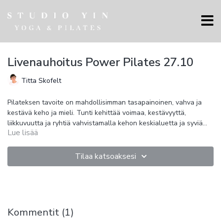
Livenauhoitus Power Pilates 27.10
Titta Skofelt
Pilateksen tavoite on mahdollisimman tasapainoinen, vahva ja
kestävä keho ja mieli. Tunti kehittää voimaa, kestävyyttä,
liikkuvuutta ja ryhtiä vahvistamalla kehon keskialuetta ja syviä
Lue lisää
tukilihaksia. Kehon liikehallinta lisääntyy voima-, liikkuvuus- ja
koordinaatioharjoitteilla.
Tilaa katsoaksesi
Kommentit (
1
)