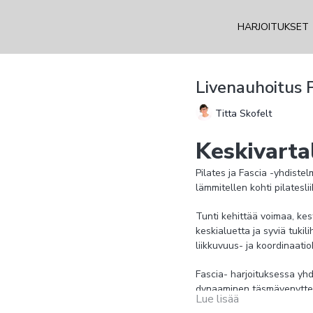
HARJOITUKSET
Livenauhoitus P
Titta Skofelt
Keskivarta
Pilates ja Fascia -yhdistel
lämmitellen kohti pilateslii
Tunti kehittää voimaa, kes
keskialuetta ja syviä tukili
liikkuvuus- ja koordinaatioh
Fascia- harjoituksessa yhd
dynaaminen täsmävenyttely ki
Lue lisää
faskiakäsittely pallolla. Fa