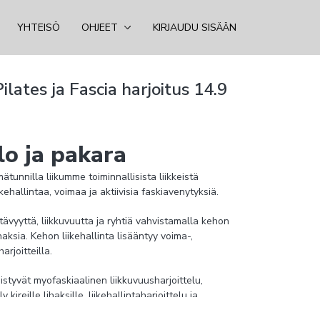
YHTEISÖ
OHJEET
KIRJAUDU SISÄÄN
ilates ja Fascia harjoitus 14.9
lo ja pakara
mätunnilla liikumme toiminnallisista liikkeistä
kehallintaa, voimaa ja aktiivisia faskiavenytyksiä.
tävyyttä, liikkuvuutta ja ryhtiä vahvistamalla kehon
haksia. Kehon liikehallinta lisääntyy voima-,
arjoitteilla.
istyvät myofaskiaalinen liikkuvuusharjoittelu,
reille lihaksille, liikehallintaharjoittelu ja
scia - harjoitus sopii kaikille, jotka haluavat