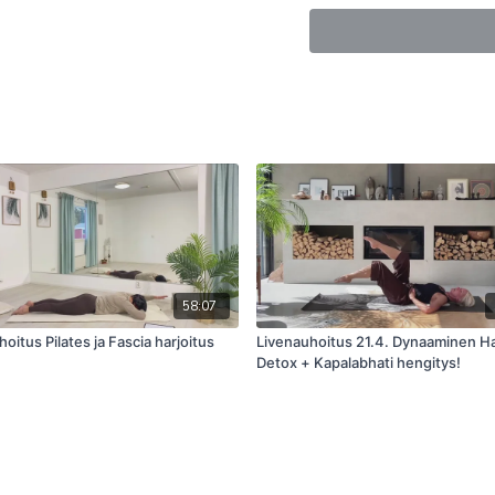
tehokkaasti parantaa suori
58:07
oitus Pilates ja Fascia harjoitus
Livenauhoitus 21.4. Dynaaminen H
Detox + Kapalabhati hengitys!