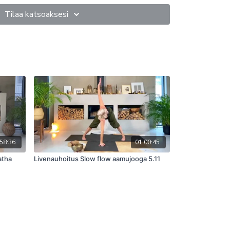
tuskykyään ja edistää hyvinvointiaan.
Tilaa katsoaksesi
58:36
01:00:45
atha
Livenauhoitus Slow flow aamujooga 5.11