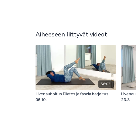
Aiheeseen liittyvät videot
56:02
Livenauhoitus Pilates ja fascia harjoitus
Livenauh
06.10.
23.3