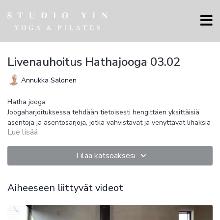
Livenauhoitus Hathajooga 03.02
Annukka Salonen
Hatha jooga
Joogaharjoituksessa tehdään tietoisesti hengittäen yksittäisiä
asentoja ja asentosarjoja, jotka vahvistavat ja venyttävät lihaksia
Lue lisää
ja sidekudoksia, parantavat liikkuvuutta ja koordinaatiota,
tasapainottavat elintoimintoja ja kehittävät tiedostavaa
Kehon harjoitukset toisaalta valpastuttavat ja virkistävät ja
läsnäolon taitoa.
toisaalta avartavat ja tyynnyttävät mieltä.
Tilaa katsoaksesi
Harjoitukset sopivat kaikille ja opettavat, kuinka kehon ja mielen
tilat ovat kytköksissä toisiinsa ja kulloiseenkin tilanteeseen.
Apuvälineinä voi käyttää tarpeen mukaan tuolia, tyynyä, blockia
Aiheeseen liittyvät videot
tai peitetettä.