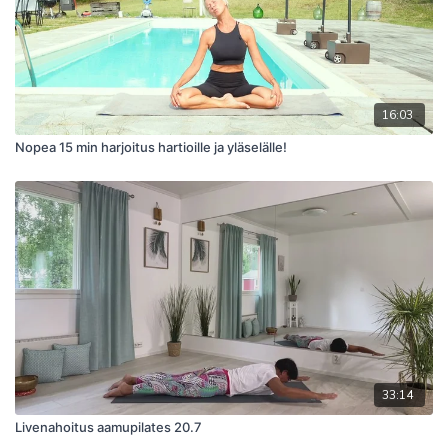
16:03
Nopea 15 min harjoitus hartioille ja yläselälle!
33:14
Livenahoitus aamupilates 20.7