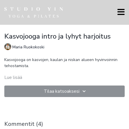
Kasvojooga intro ja lyhyt harjoitus
Maria Ruokokoski
Kasvojooga on kasvojen, kaulan ja niskan alueen hyvinvoinnin
tehostamista.
Lue lisää
Kasvojoogassa tehdään kasvojen ja kaulan alueen lihaksiston
aktivoimista ja rentouttamista. Kasvojooga koostuu viidestä eri
osatekijästä
Tilaa katsoaksesi
ryhti ja miten kannamme itseämme
pään asento ja oikea positio
kielen anatomisesti oikeasta paikasta
nukkuvien "laiskojen" lihasten aktivointi
yliaktiivisten lihasten rentouttaminen
Kommentit (
4
)