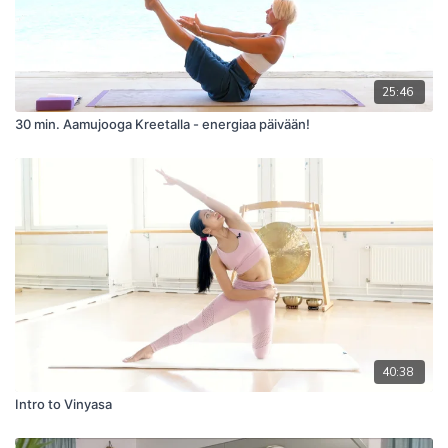
25:46
30 min. Aamujooga Kreetalla - energiaa päivään!
40:38
Intro to Vinyasa