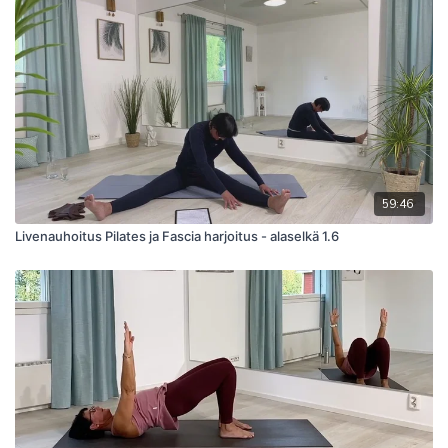
59:46
Livenauhoitus Pilates ja Fascia harjoitus - alaselkä 1.6