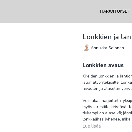
HARJOITUKSET
Lonkkien ja lan
Annukka Salonen
Lonkkien avaus
Kireiden lonkkien ja lantion
istumatyöntekijöille. Lonka
nivusten ja alaselän venyt
Voimakas harjoittelu, yksip
myös stresitila kiristävät 
tiukempi on alaselkä; jänni
lonkkalihas lyhenee, mikä 
liikkumista ylipäätään. Pak
Lue lisää
oireita kireistä lonkista ja 