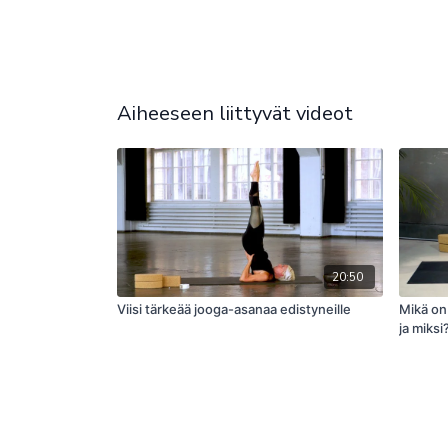
Aiheeseen liittyvät videot
20:50
Viisi tärkeää jooga-asanaa edistyneille
Mikä on 
ja miksi