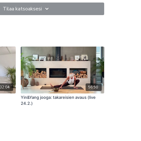
Tilaa katsoaksesi
us
parantaa aineenvaihduntaa, verenkiertoa ja
set ja kireydet vapautuvat.
 avaukset, lonkkien voitelut ja pyöritykset
vapauttavat myös alaselän jännitystä ja lievittävät
ät pitkinä, joustavina ja vahvoina.
 blokit asentojen tueksi.
32:04
56:50
stajat oireet
Yin&Yang jooga: takareisien avaus (live
24.2.)
ivat aiheuttaa monenlaisia oireita, jotka voivat
. Joitakin yleisiä oireita kireistä lonkankoukistajista
ukistajat voivat olla yhteydessä selkäkipuun, koska
at vetää lantion eteenpäin ja aiheuttaa alaselän