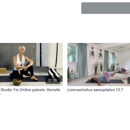
Lonkkien liikkuvu
Lantion alueen avaaminen 
liikkuvuutta. Lihasjännityk
Lantion ulko- ja sisäsyrjän
sekä haastavat venytykset 
selkäkipuja. Lihakset pysyv
Harjoitus sopii kaikille.
Välineet: vyö, tarvittaessa
01:43
Kireät lonkankouki
Studio Yin Online palvelu. Kenelle
Livenauhoitus aamupilates 13.7
?
Kireät lonkankoukistajat vo
vaihdella henkilöstä toiseen
ovat:
Selkäkipu: Lonkanko
kireät lihakset voiv
kaarevuutta.