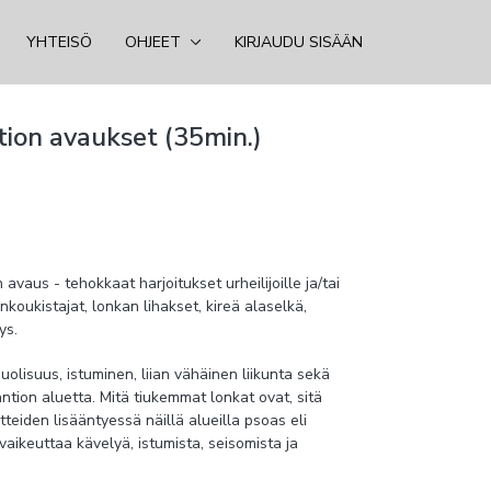
YHTEISÖ
OHJEET
KIRJAUDU SISÄÄN
tion avaukset (35min.)
 avaus - tehokkaat harjoitukset urheilijoille ja/tai
nkoukistajat, lonkan lihakset, kireä alaselkä,
ys.
uolisuus, istuminen, liian vähäinen liikunta sekä
lantion aluetta. Mitä tiukemmat lonkat ovat, sitä
tteiden lisääntyessä näillä alueilla psoas eli
vaikeuttaa kävelyä, istumista, seisomista ja
ara tai etureidet jumissa tai kireä alaselkä ovat
lantiosta.