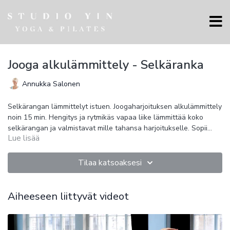
Jooga alkulämmittely - Selkäranka
Annukka Salonen
Selkärangan lämmittelyt istuen. Joogaharjoituksen alkulämmittely
noin 15 min. Hengitys ja rytmikäs vapaa liike lämmittää koko
selkärangan ja valmistavat mille tahansa harjoitukselle. Sopii
Lue lisää
myös omana lyhyenä ja virkistävänä harjoituksena.
Tilaa katsoaksesi
Aiheeseen liittyvät videot