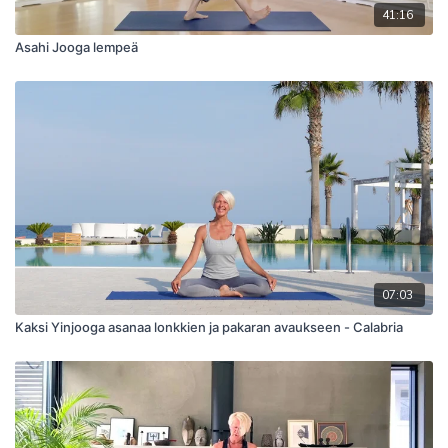
41:16
Asahi Jooga lempeä
07:03
Kaksi Yinjooga asanaa lonkkien ja pakaran avaukseen - Calabria