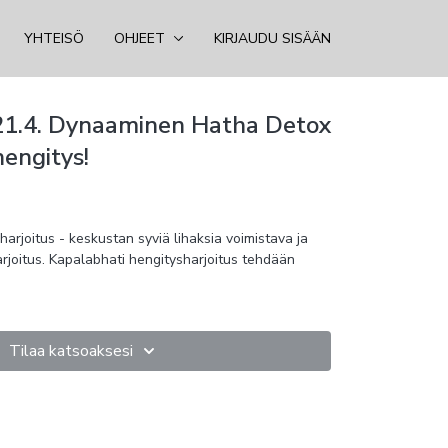
YHTEISÖ
OHJEET
KIRJAUDU SISÄÄN
21.4. Dynaaminen Hatha Detox
engitys!
rjoitus - keskustan syviä lihaksia voimistava ja
joitus. Kapalabhati hengitysharjoitus tehdään
Tilaa katsoaksesi