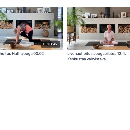
01:03:45
hoitus Hathajooga 03.02
Livenauhoitus Joogapilates 12.4.
Keskustaa vahvistava