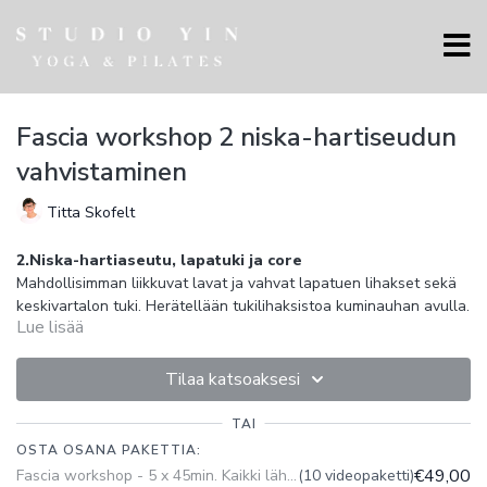
Fascia workshop 2 niska-hartiseudun
vahvistaminen
Titta Skofelt
2.Niska-hartiaseutu, lapatuki ja core
Mahdollisimman liikkuvat lavat ja vahvat lapatuen lihakset sekä
keskivartalon tuki. Herätellään tukilihaksistoa kuminauhan avulla.
Lue lisää
Välineet: pallo ja pitkä kuminauha
Kenelle
Fascia-harjoitus sopii kaikille, jotka haluavat tehokkaasti
Tilaa katsoaksesi
parantaa suorituskykyään ja edistää hyvinvointiaan. Esimerkiksi
urheilijoille joilla on kireyksiä kehossaan. Sopii erinomaisesti
TAI
kaikille jotka haluavat kehoa avaavan ja lihaskipuja helpottavan
Fascia harjoituksen hyödyt
OSTA OSANA PAKETTIA:
parantaa liikkuvuutta ja liikkeen hallintaa
harjoituksen.
€49,00
Fascia workshop - 5 x 45min. Kaikki lähetykset ja tallenteet rajaton käyttöoikeus
(10 videopaketti)
poistaa lihasjännityksiä