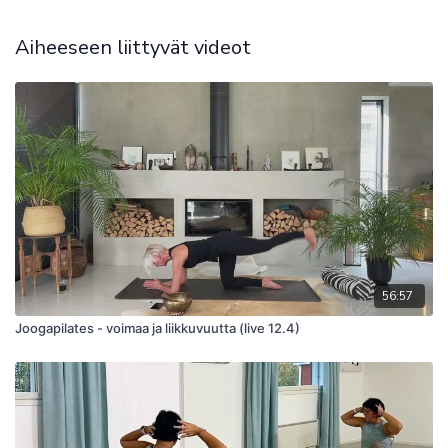
poistaa kipuja
parantaa aineenvaihduntaa
Aiheeseen liittyvät videot
56:57
Joogapilates - voimaa ja liikkuvuutta (live 12.4)