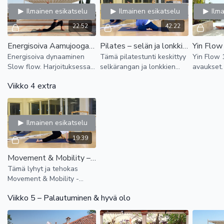
Ilmainen esikatselu
Ilmainen esikatselu
Ilm
22:52
42:22
Energisoiva Aamujooga - Dynaaminen Slow flow
Pilates – selän ja lonkkien liikkuvuus
Energisoiva dynaaminen
Tämä pilatestunti keskittyy
Yin Flow 
Slow flow. Harjoituksessa
selkärangan ja lonkkien
avaukset.
korostetaan voimakkaita
liikkuvuuden lisäämiseen
avaukset 
Viikko 4 extra
liikkeitä ja dynaamista
lempeällä mutta
taaksetai
virtausta sekä
tehokkaalla tavalla.
tilaa ja r
taaksetaivutuksia.
Ilmainen esikatselu
19:39
Movement & Mobility – ylävartalon ja lonkkien herättely (20 min)
Tämä lyhyt ja tehokas
Movement & Mobility -
harjoitus lisää kehon
Viikko 5 – Palautuminen & hyvä olo
liikkuvuutta ja vapautta
arjen keskellä.