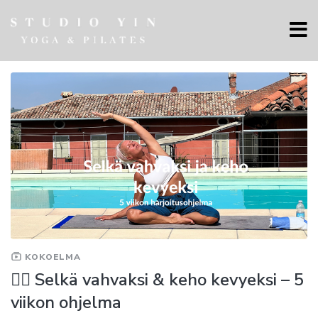
KOKOELMA
🧘‍♀️ Selkä vahvaksi & keho kevyeksi – 5
viikon ohjelma