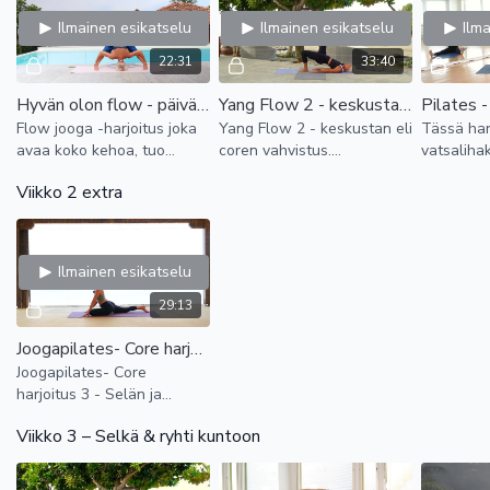
🧘 Lempeä lantion avaus
Ilmainen esikatselu
Ilmainen esikatselu
Ilm
💪 Pilates: keskivartalon aktivointi
🌿 Dynaaminen flow: lantio liikkeelle
22:31
33:40
⚡ Extra: Vapauta alaselkä
Hyvän olon flow - päivä 1, avaukset
Yang Flow 2 - keskustan eli coren vahvistus
📅 Viikko 2 – Keskivartalon voima & tuki
Flow jooga -harjoitus joka
Yang Flow 2 - keskustan eli
Tässä har
avaa koko kehoa, tuo
coren vahvistus.
vatsaliha
✨ Vahvempi tuki selälle ja ryhdille
liikkuvuutta ja hyvää oloa!
Joustavavampi ja vahvempi
keskiössä
Viikko 2 extra
Lempeää selkärangan
keho.
perinteisi
🧘 Core-herättely
herättelyä hengityksen
pilateshar
💪 Pilates: vahva keskivartalo
tahtiin.
erityisest
🌿 Flow + core
⚡ Extra: Ryhti & tuki
Ilmainen esikatselu
📅 Viikko 3 – Selkä & ryhti kuntoon
29:13
✨ Lisää tilaa yläselkään ja hartioihin
Joogapilates- Core harjoitus 3 - Selän ja keskustan vahvistus ja taaksetaivutukset
Joogapilates- Core
🧘 Rintarangan avaus
harjoitus 3 - Selän ja
💪 Pilates: yläselkä & lapatuet
keskustan vahvistus ja
🌿 Flow: avaava yläkeho
Viikko 3 – Selkä & ryhti kuntoon
taaksetaivutukset
⚡ Extra: Parempi ryhti päivässä