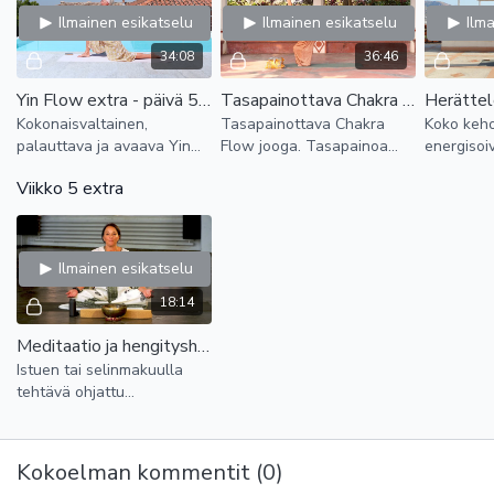
Ilmainen esikatselu
Ilmainen esikatselu
Ilm
34:08
36:46
Yin Flow extra - päivä 5, palauttava
Tasapainottava Chakra Flow - harjoittele päivittäin ja tasapainota elämääsi!
Kokonaisvaltainen,
Tasapainottava Chakra
Koko keho
palauttava ja avaava Yin
Flow jooga. Tasapainoa
energiso
Flow jonka voit tehdä
yksinkertaisen
jossa kes
Viikko 5 extra
dynaamisten flow jooga -
asanaharjoituksen
energisoivi
harjoitusten jälkeen tai
avulla. Aurinkotervehdys
stimuloiva
vuorotellen niiden kanssa
lämmittelyt ja
hengitysharjoitukset
Ilmainen esikatselu
18:14
Meditaatio ja hengitysharjoitus (20min.)
Istuen tai selinmakuulla
tehtävä ohjattu
meditaatioharjoitus joka
sisältää myös yksinkertaisia
hengitysharjoituksia.
Kokoelman kommentit (
0
)