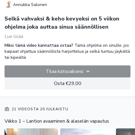
Annukka Salonen
Selkä vahvaksi & keho kevyeksi on 5 viikon
ohjelma joka auttaa sinua säännöllisen
harjoittelun pariin.
Lue lisää
Miksi tämä video kannattaa ostaa?
Tämä ohjelma on sinulle, jos:
Tämä ohjelma on sinulle, jos:
kaipaat ohjattua säännöllistä harjoittelua ja selkä tuntuu jäykältä
kaipaat ohjattua säännöllistä harjoittelua
tai kipeältä
selkä tuntuu jäykältä tai kipeältä
istut paljon tai liikut yksipuolisesti
Tilaa katsoaksesi
haluat vahvistaa kehoa lempeästi mutta tehokkaasti
kaipaat ryhtiä, liikkuvuutta ja parempaa oloa
Osta €29,00
Vain 3 harjoitusta viikossa + 1 lyhyt extra ✨
Harjoitukset ovat 15–30 minuutin mittaisia ja sopivat myös silloin,
kun et ole pystynyt harjoittelemaan säännöllisesti.
21 VIDEOSTA 20 JULKAISTU
Et tarvitse tuntikausia aikaa. Et täydellistä itsekuria.Et
Viikko 1 – Lantion avaaminen & alaselän vapautus
huippukuntoa.