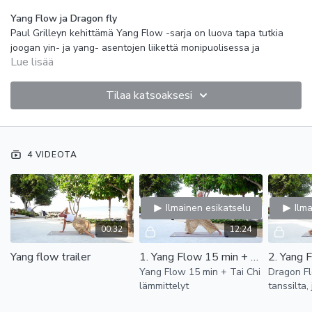
Yang Flow ja Dragon fly
Paul Grilleyn kehittämä Yang Flow -sarja on luova tapa tutkia
joogan yin- ja yang- asentojen liikettä monipuolisessa ja
Lue lisää
harkitussa harjoituksessa.
Kuvattu Thaimaan joogalomalla:
https://www.studioyin.com/palvelut/joogalomat-ja-retriitit/
Tilaa katsoaksesi
Harjoitus on innovatiivinen yhdistelmä kehoa avaavia yin-
asentoja, dynaamisia koko kehon virtaavia liikkeitä ja keskittyvää
pranayamaa.
Flow tuntuu tanssilta, jossa keho liikkuu keskittyneesti ja
4 VIDEOTA
dynaamisesti maton päästä toiseen.
Hengitysprosessiin koordinoitu katseen, käsien ja jalkojen liike
auttaa avaamaan kehoa ja sydäntä tuoden energiaa, voimaa ja
Ilmainen esikatselu
Ilm
tasapainoa.
Sisältää 13 min valmistelevat Tai Chi lämmittelyt.
00:32
12:24
Videot on kuvattu Krabin joogaretriitillä tammikuussa 2022
Krabi joogaretriitti
Yang flow trailer
1. Yang Flow 15 min + Tai Chi lämmittelyt
Yang Flow 15 min + Tai Chi
Dragon F
lämmittelyt
tanssilta,
keskittyne