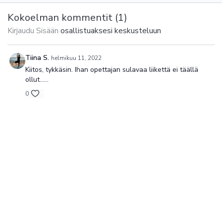
dynaamis
toiseen.
Kokoelman kommentit (
1
)
Kirjaudu Sisään
osallistuaksesi keskusteluun
Tiina S.
helmikuu 11, 2022
Kiitos, tykkäsin. Ihan opettajan sulavaa liikettä ei täällä
ollut……
0