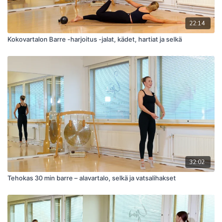
22:14
Kokovartalon Barre -harjoitus -jalat, kädet, hartiat ja selkä
32:02
Tehokas 30 min barre – alavartalo, selkä ja vatsalihakset