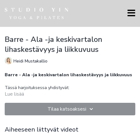
Barre - Ala -ja keskivartalon
lihaskestävyys ja liikkuvuus
Heidi Mustakallio
Barre - Ala -ja keskivartalon lihaskestävyys ja liikkuvuus
Tässä harjoituksessa yhdistyvät:
Lue lisää
lihaskestävyys
kehonhallinta
liikkuvuus
Tilaa katsoaksesi
Tunti vahvistaa jalkoja ja keskivartaloa, mutta samalla huoltaa
lihaksia ja niveliä. Liikkeet tukevat ryhtiä ja auttavat kehoa
Aiheeseen liittyvät videot
toimimaan paremmin arjessa. Erinomainen harjoitus, jos kaipaat
sekä voimaa että keveyden tunnetta kehoon.