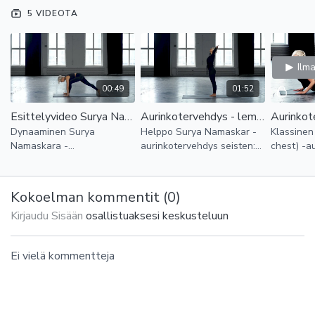
5 VIDEOTA
Aamujooga aurinkotervehdys
Sopii myös omana lyhyenä harjoituksena.
Ilm
Voit toistaa liikettä 5–15 minuuttia.
00:49
01:52
Esittelyvideo Surya Namaskara
Aurinkotervehdys - lempeä (2min)
Dynaaminen Surya
Helppo Surya Namaskar -
Klassinen
Namaskara -
aurinkotervehdys seisten:
chest) -a
aurinkotervehdys + soturit
Joogaharjoituksen
Joogaharj
ja seisoma-asanat.
alkulämmittely noin 2 min.
alkulämmi
Joogaharjoituksen
Kokoelman kommentit (
0
)
alkulämmittely noin 5 min.
Kirjaudu Sisään
osallistuaksesi keskusteluun
Ei vielä kommentteja