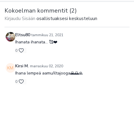
seisten. Se sopii aivan
seisten. Se sopii aivan
kaikille ja kaiken ikäisille.
kaikille ja kaiken ikäisille.
Kokoelman kommentit (
2
)
Kirjaudu Sisään
osallistuaksesi keskusteluun
Eltsu80
tammikuu 21, 2021
Ihanata ihanata... 🥰❤️
0
Kirsi M.
marraskuu 02, 2020
Ihana lempeä aamu/iltajooga🌄🌅🙏
0