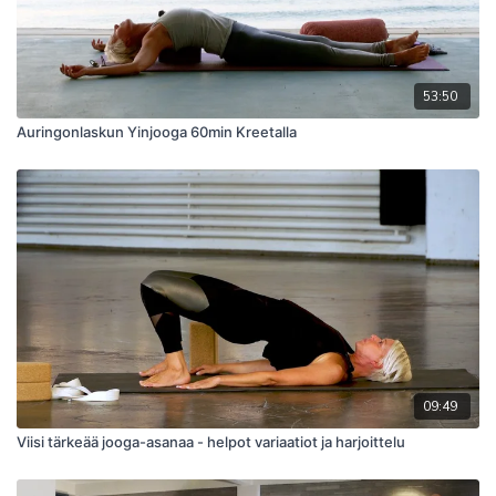
53:50
Auringonlaskun Yinjooga 60min Kreetalla
09:49
Viisi tärkeää jooga-asanaa - helpot variaatiot ja harjoittelu