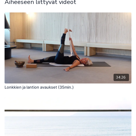
Muista syvä ja rauhallinen hengitys!
Aiheeseen liittyvät videot
34:26
Lonkkien ja lantion avaukset (35min.)