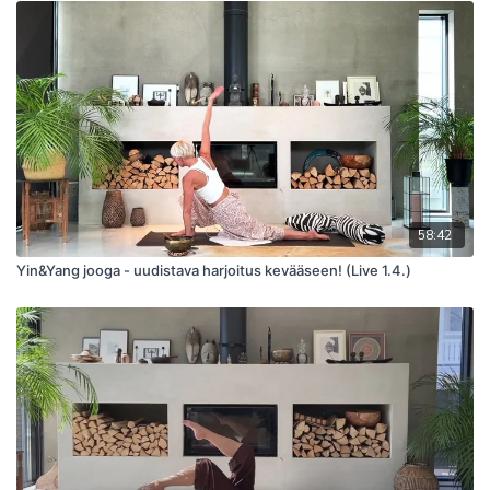
58:42
Yin&Yang jooga - uudistava harjoitus kevääseen! (Live 1.4.)