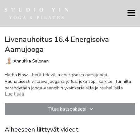
Livenauhoitus 16.4 Energisoiva
Aamujooga
Annukka Salonen
Hatha Flow - herättelevä ja energisoiva aamujooga.
Rauhallisesti virtaava joogaharjoitus, joka sopii kaikille. Tunnilla
perehdytään jooga-asanoihin yksinkertaisilla ja rauhallisilla
Lue lisää
liikkeillä, parannetaan tasapainoa, vahvistetaan lihaksia ja
hoidetaan koko kehoa.
Tilaa katsoaksesi
Aiheeseen liittyvät videot