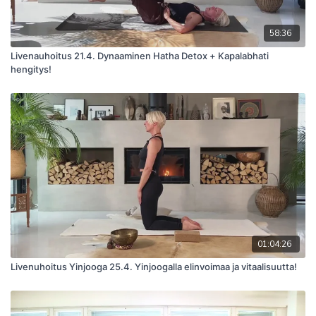
58:36
Livenauhoitus 21.4. Dynaaminen Hatha Detox + Kapalabhati
hengitys!
01:04:26
Livenuhoitus Yinjooga 25.4. Yinjoogalla elinvoimaa ja vitaalisuutta!