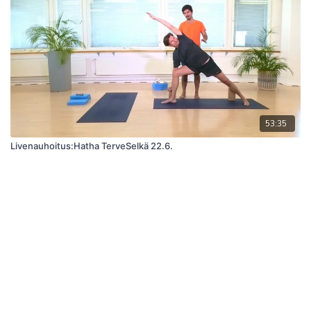
53:35
Livenauhoitus:Hatha TerveSelkä 22.6.