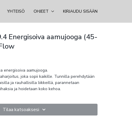
YHTEISÖ
OHJEET
KIRJAUDU SISÄÄN
9.4 Energisoiva aamujooga (45-
 Flow
ja energisoiva aamujooga.
aharjoitus, joka sopii kaikille. Tunnilla perehdytään
illa ja rauhallisilla liikkeillä, parannetaan
ihaksia ja hoidetaan koko kehoa.
Tilaa katsoaksesi