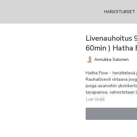
HARJOITUKSET
Livenauhoitus 
60min ) Hatha
Annukka Salonen
Hatha Flow - herättelevä 
Rauhallisesti virtaava joog
jooga-asanoihin yksinkertais
tasapainoa, vahvistetaan l
Lue lisää