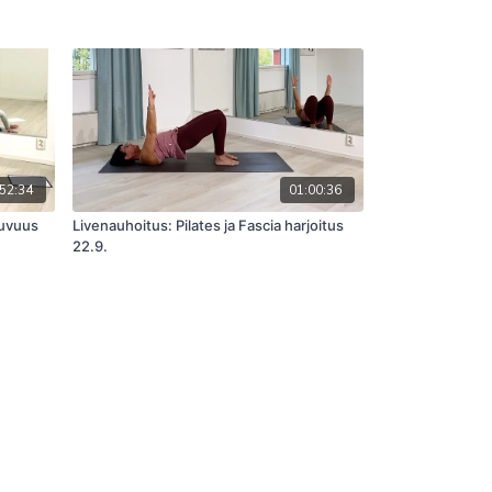
52:34
01:00:36
kuvuus
Livenauhoitus: Pilates ja Fascia harjoitus
22.9.