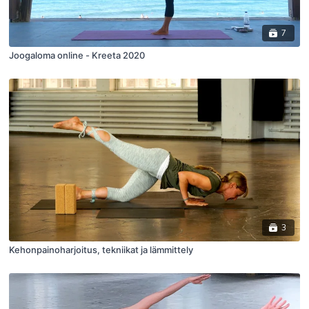
7
Joogaloma online - Kreeta 2020
3
Kehonpainoharjoitus, tekniikat ja lämmittely