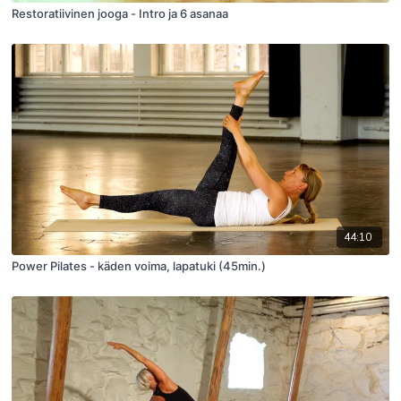
Restoratiivinen jooga - Intro ja 6 asanaa
44:10
Power Pilates - käden voima, lapatuki (45min.)