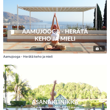
5
Aamujooga - Herätä keho ja mieli