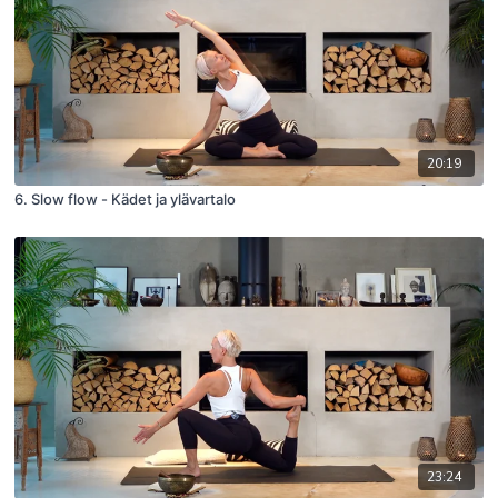
20:19
6. Slow flow - Kädet ja ylävartalo
23:24