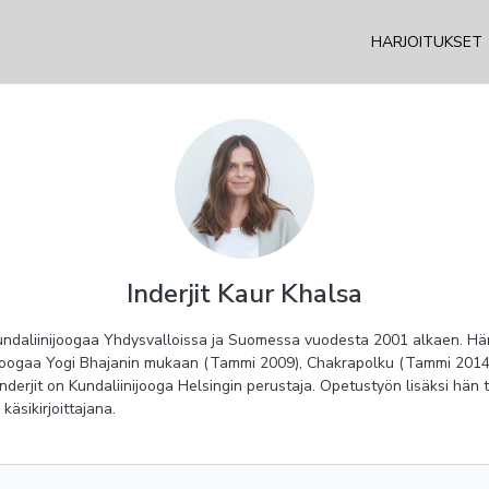
HARJOITUKSET
Inderjit Kaur Khalsa
kundaliinijoogaa Yhdysvalloissa ja Suomessa vuodesta 2001 alkaen. Hän o
nijoogaa Yogi Bhajanin mukaan (Tammi 2009), Chakrapolku (Tammi 2014
nderjit on Kundaliinijooga Helsingin perustaja. Opetustyön lisäksi hän
äsikirjoittajana.