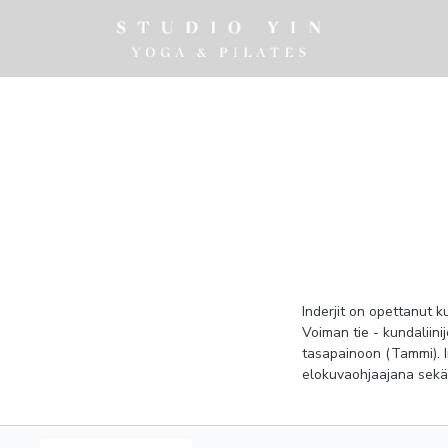
Inderjit on opettanut 
Voiman tie - kundalii
tasapainoon (Tammi). I
elokuvaohjaajana sekä k