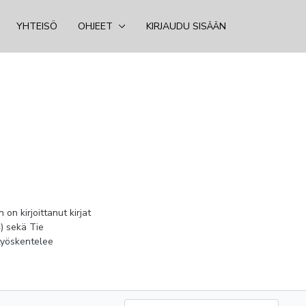
YHTEISÖ
OHJEET
KIRJAUDU SISÄÄN
n kirjoittanut kirjat
) sekä Tie
 työskentelee