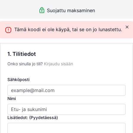
Rajaton käyttö - yli 300 opetusvideota
Suojattu maksaminen
Uusia videoita kuukausittain
Live - tunnit
Ammattitaitoiset tunnetut opettajat
Vierailevat asiantuntijat
Tämä koodi ei ole käypä, tai se on jo lunastettu.
Huippulaatuiset videot
Toimii kaikilla päätelaitteilla
Turvallinen maksaminen
1. Tilitiedot
Huom! Tarjouskoodit lunastetaan maksuvaiheessa!
Onko sinulla jo tili?
Kirjaudu sisään
Sähköposti
Nimi
Lisätiedot: (Pyydetäessä)