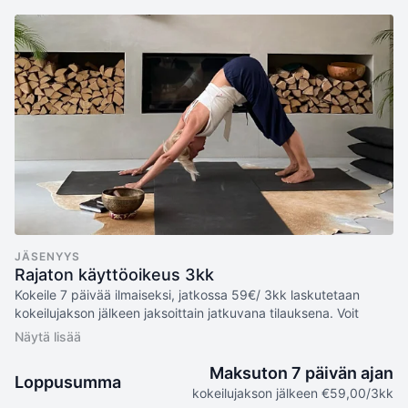
JÄSENYYS
Rajaton käyttöoikeus 3kk
Kokeile 7 päivää ilmaiseksi, jatkossa 59€/ 3kk laskutetaan
kokeilujakson jälkeen jaksoittain jatkuvana tilauksena. Voit
perua tilauksen koska tahansa jakson aikana.
Sisältää:
Maksuton 7 päivän ajan
Loppusumma
7 päivän ILMAINEN kokeilu
kokeilujakson jälkeen €59,00/3kk
Laskutus 59€ / 3 kuukauden välein