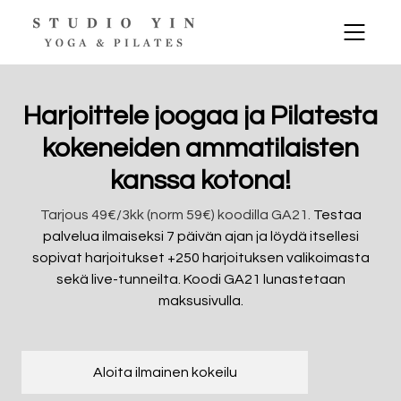
Harjoittele joogaa ja Pilatesta
kokeneiden ammatilaisten
kanssa kotona!
Tarjous 49€/3kk (norm 59€) koodilla GA21.
Testaa
palvelua ilmaiseksi 7 päivän ajan ja löydä itsellesi
sopivat harjoitukset +250 harjoituksen valikoimasta
sekä live-tunneilta. Koodi GA21 lunastetaan
maksusivulla.
Aloita ilmainen kokeilu