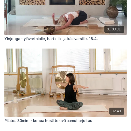
01:03:31
Yinjooga - ylävartalolle, hartioille ja käsivarsille. 18.4.
32:48
Pilates 30min. - kehoa herättelevä aamuharjoitus