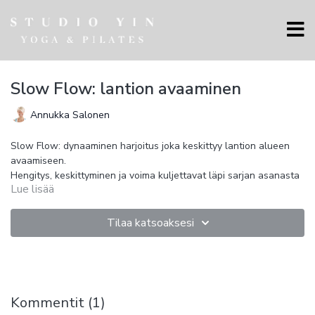
Slow Flow: lantion avaaminen
Annukka Salonen
Slow Flow: dynaaminen harjoitus joka keskittyy lantion alueen
avaamiseen.
Hengitys, keskittyminen ja voima kuljettavat läpi sarjan asanasta
Lue lisää
toiseen kohti loppurentoutumista. Lantion alueen liikkuvuus
vapauttaa alaselkää kireyksistä ja jännityksistä.
Myös ylävartalon voima kasvaa.
Tilaa katsoaksesi
Katso kaikki
joogaa kotona
harjoitukset
Kommentit (
1
)