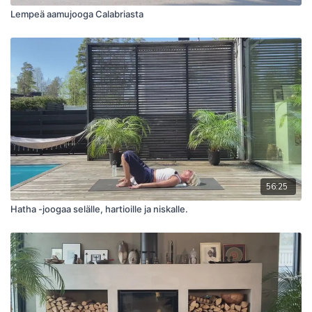
Lempeä aamujooga Calabriasta
56:25
Hatha -joogaa selälle, hartioille ja niskalle.