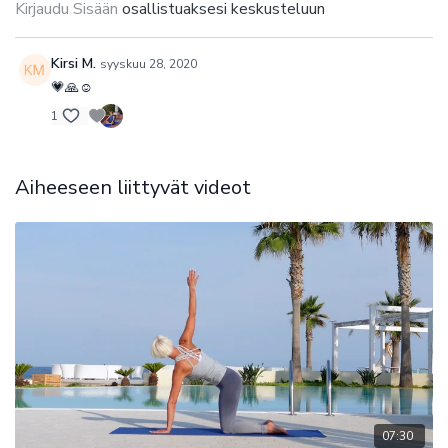
Kirjaudu Sisään
osallistuaksesi keskusteluun
Kirsi M.
syyskuu 28, 2020
💗🙏☺️
1
Aiheeseen liittyvät videot
07:30