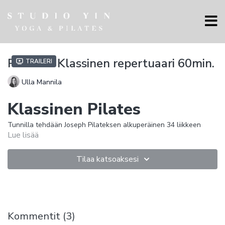
Pilates - Klassinen repertuaari 60min.
Traileri
Ulla Mannila
Klassinen Pilates
Tunnilla tehdään Joseph Pilateksen alkuperäinen 34 liikkeen
Lue lisää
mattosarja alusta loppuun. Pilatestunneilla tehtävät liikkeet
pohjautuvat tähän sarjaan, vaikka liikkeistä tehdään usein
helpompia versioita.
Tilaa katsoaksesi
Tunti on jatkotason tunti, joka edellyttää kokonaisvaltaista kehon
hallintaa ja hyvää liikkuvuutta.
Mitä on Pilates?
Kommentit (
3
)