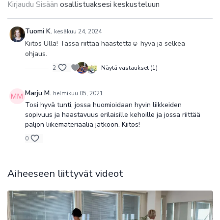
Kirjaudu Sisään
osallistuaksesi keskusteluun
Pilates on Joseph Pilateksen (1880–1967) luoma
kehonhallintamenetelmä, jonka tavoitteena on kehittää voimaa,
kestävyyttä, liikkuvuutta ja ryhtiä vahvistamalla kehon
Tuomi K.
kesäkuu 24, 2024
keskialuetta ja syviä tukilihaksia. Kehon liikehallinta lisääntyy
Kiitos Ulla! Tässä riittää haastetta☺️ hyvä ja selkeä
voima-, liikkuvuus- ja koordinaatioharjoitteilla. Pilateksen avulla
ohjaus.
oppii tuntemaan lantion, hartioiden ja vatsakorsetin alueen syvät
lihakset.
2
Näytä vastaukset (1)
Pilates tunti
Marju M.
helmikuu 05, 2021
Tosi hyvä tunti, jossa huomioidaan hyvin liikkeiden
Pilateksen tavoite on mahdollisimman tasapainoinen, vahva ja
sopivuus ja haastavuus erilaisille kehoille ja jossa riittää
kestävä keho ja mieli. Joseph Pilates suunnitteli nimeään
paljon liikemateriaalia jatkoon. Kiitos!
kantavan metodin vahvistamaan koko kehoa ja erityisesti myös
0
sydäntä ja keuhkoja. Hyvä verenkierto, syvä hengitys ja
keuhkokapasiteetin kasvu, voima ja notkeus sekä terveet luut ja
nivelet, parantunut ryhti, tasapaino ja koordinaatio, vahvat
Aiheeseen liittyvät videot
vatsalihakset ja voimakas keskivartalo on saavutettavissa
säännöllisen harjoittelun avulla.