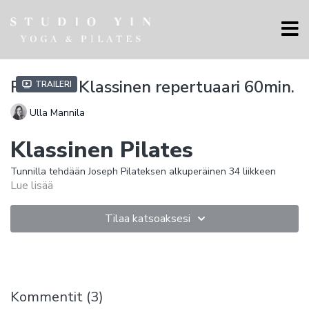
Pilates - Klassinen repertuaari 60min.
Traileri
Ulla Mannila
Klassinen Pilates
Tunnilla tehdään Joseph Pilateksen alkuperäinen 34 liikkeen
Lue lisää
mattosarja alusta loppuun. Pilatestunneilla tehtävät liikkeet
pohjautuvat tähän sarjaan, vaikka liikkeistä tehdään usein
helpompia versioita.
Tilaa katsoaksesi
Tunti on jatkotason tunti, joka edellyttää kokonaisvaltaista kehon
hallintaa ja hyvää liikkuvuutta.
Mitä on Pilates?
Kommentit (
3
)