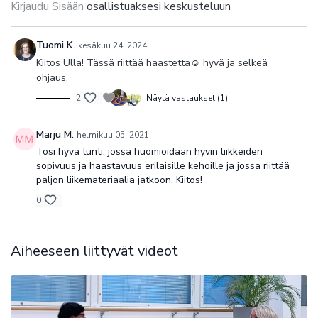
Kirjaudu Sisään
osallistuaksesi keskusteluun
Pilates on Joseph Pilateksen (1880–1967) luoma
kehonhallintamenetelmä, jonka tavoitteena on kehittää voimaa,
kestävyyttä, liikkuvuutta ja ryhtiä vahvistamalla kehon
Tuomi K.
kesäkuu 24, 2024
keskialuetta ja syviä tukilihaksia. Kehon liikehallinta lisääntyy
Kiitos Ulla! Tässä riittää haastetta☺️ hyvä ja selkeä
voima-, liikkuvuus- ja koordinaatioharjoitteilla. Pilateksen avulla
ohjaus.
oppii tuntemaan lantion, hartioiden ja vatsakorsetin alueen syvät
lihakset.
2
Näytä vastaukset (1)
Pilates tunti
Marju M.
helmikuu 05, 2021
Tosi hyvä tunti, jossa huomioidaan hyvin liikkeiden
Pilateksen tavoite on mahdollisimman tasapainoinen, vahva ja
sopivuus ja haastavuus erilaisille kehoille ja jossa riittää
kestävä keho ja mieli. Joseph Pilates suunnitteli nimeään
paljon liikemateriaalia jatkoon. Kiitos!
kantavan metodin vahvistamaan koko kehoa ja erityisesti myös
0
sydäntä ja keuhkoja. Hyvä verenkierto, syvä hengitys ja
keuhkokapasiteetin kasvu, voima ja notkeus sekä terveet luut ja
nivelet, parantunut ryhti, tasapaino ja koordinaatio, vahvat
Aiheeseen liittyvät videot
vatsalihakset ja voimakas keskivartalo on saavutettavissa
säännöllisen harjoittelun avulla.