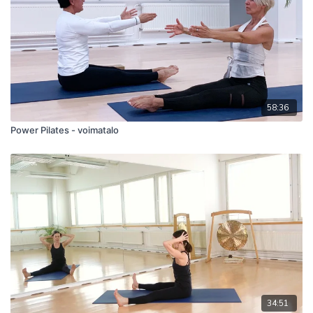
58:36
Power Pilates - voimatalo
34:51