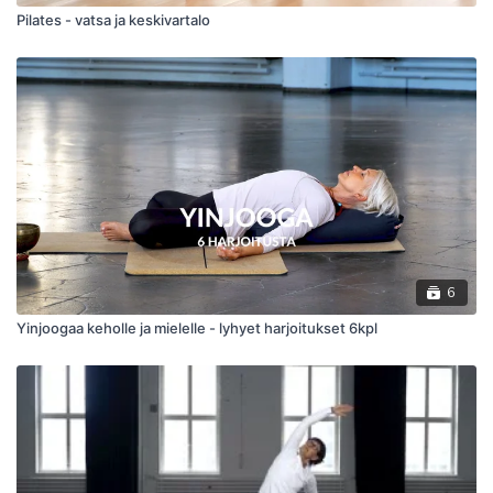
Pilates - vatsa ja keskivartalo
6
Yinjoogaa keholle ja mielelle - lyhyet harjoitukset 6kpl