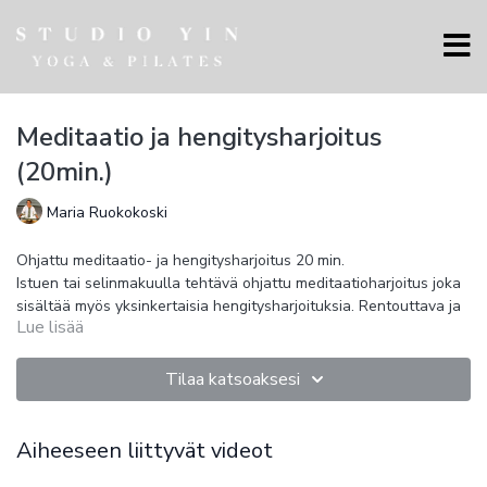
Meditaatio ja hengitysharjoitus
(20min.)
Maria Ruokokoski
Ohjattu meditaatio- ja hengitysharjoitus 20 min.
Istuen tai selinmakuulla tehtävä ohjattu meditaatioharjoitus joka
sisältää myös yksinkertaisia hengitysharjoituksia. Rentouttava ja
Lue lisää
keskittymiskykyä vahvistava, ohjattu harjoitus ei vaadi
aikaisempaa kokemusta ja soveltuu kaikille.
Tilaa katsoaksesi
Aiheeseen liittyvät videot