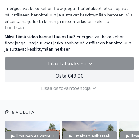
Energisoivat koko kehon flow jooga -harjoitukset jotka sopivat
päivittäiseen harjoitteluun ja auttavat keskittymään hetkeen. Viisi
erilaista harjoitusta kehon ja mielen virkistämiseksi ja
Lue lisää
vahvistamiseksi.
Miksi tämä video kannattaa ostaa?
Energisoivat koko kehon
Sarja on kuvattu
Piemonten joogalomalla Italiassa
flow jooga -harjoitukset jotka sopivat päivittäiseen harjoitteluun
ja auttavat keskittymään hetkeen.
Hyvän olon flow - päivä 1, avaukset
Dynaaminen Flow jooga -harjoitus joka avaa koko kehoa, tuo
Tilaa katsoaksesi
liikkuvuutta ja hyvää oloa! Lempeää selkärangan herättelyä,
ylävartalon, rintarangan ja lantion avauksia hengityksen tahtiin.
Osta €49,00
Voit tehdä lyhyen harjoituksen koska haluat!
Lisää ostovaihtoehtoja
Hyvän olon Flow - päivä 2, voimistava
Dynaaminen Flow jooga -harjoitus joka voimistaa alavartaloa,
keskivartaloa, energisoi ja parantaa tasapainoa! Seisoma-
asanoita, ylävartalon ja lantion avauksia.
5 VIDEOTA
Hyvän olon Flow - päivä 3, kierrot
Flow jooga -harjoitus. Kierrot puhdistavat, avaavat ja stimuloivat
Ilmainen esikatselu
Ilmainen esikatselu
Ilm
keskivartaloa ja parantavat aineenvaihduntaa. Lyhyt ja tehokas