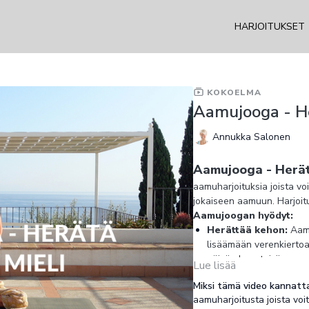
HARJOITUKSET
KOKOELMA
Aamujooga - He
Annukka Salonen
Aamujooga - Herätä
aamuharjoituksia joista voi
jokaiseen aamuun. Harjoit
Aamujoogan hyödyt:
Herättää kehon:
Aamu
lisäämään verenkiertoa
päivän haasteisiin.
Lue lisää
Parantaa nivelten te
Miksi tämä video kannatt
ja liikkuvuutta. Tämä a
aamuharjoitusta joista voit
ylläpitämään nivelten t