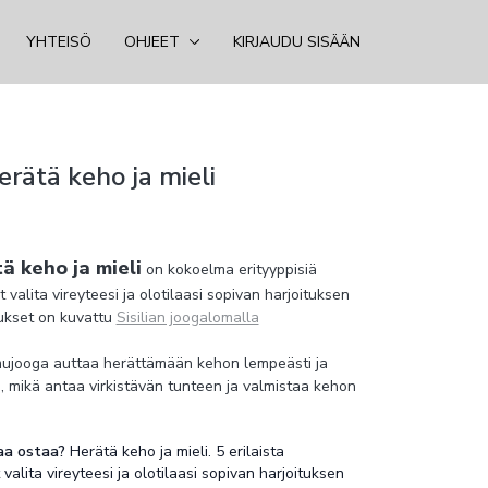
YHTEISÖ
OHJEET
KIRJAUDU SISÄÄN
rätä keho ja mieli
 keho ja mieli
on kokoelma erityyppisiä
t valita vireyteesi ja olotilaasi sopivan harjoituksen
ukset on kuvattu
Sisilian joogalomalla
jooga auttaa herättämään kehon lempeästi ja
, mikä antaa virkistävän tunteen ja valmistaa kehon
rveyttä:
Aamuharjoitus edistää kehon joustavuutta
aa ostaa?
Herätä keho ja mieli. 5 erilaista
uttaa ehkäisemään lihasten jäykkyyttä ja
 valita vireyteesi ja olotilaasi sopivan harjoituksen
erveyttä.