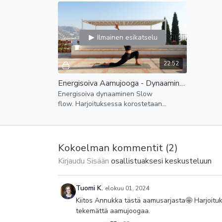
rahoittaa ja tasapainottaa
kehoa j
Ilmainen esikatselu
22:52
Energisoiva Aamujooga - Dynaaminen Slow flow
Energisoiva dynaaminen Slow
flow. Harjoituksessa korostetaan
voimakkaita liikkeitä ja dynaamista
virtausta sekä taaksetaivutuksia.
Kokoelman kommentit (
2
)
Kirjaudu Sisään
osallistuaksesi keskusteluun
Tuomi K.
elokuu 01, 2024
Kiitos Annukka tästä aamusarjasta🤩 Harjoitukset
tekemättä aamujoogaa.