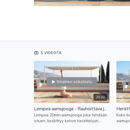
5 VIDEOTA
Ilmainen esikatselu
20:20
Lempeä aamujooga - Rauhoittava ja rento herätys päivään !
Lempeä 20min.aamujooga joka tehdään
Koko ke
istuen, keskittyy kehon herättelyyn
aamujo
hellävaraisesti. Hengitysharjoitus alussa
energiso