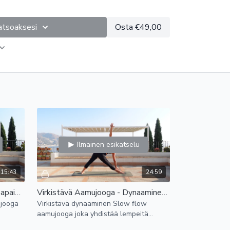
mujooga tarjoaa mahdollisuuden aloittaa päivä
esti. Hengitysharjoitukset ja meditatiiviset elementit
atsoaksesi
Osta €49,00
mielenrauhaa ja vähentämään stressiä.
tä:
Aamujoogan avulla voit parantaa
pauttasi päivän askareisiin. Se auttaa myös
 sävyn päivälle.
miset aamujoogaliikkeet lisäävät energiaa ja
heräämään virkeästi ja aloittamaan päivän
.
rutiinin:
Säännöllinen aamujoogaharjoitus auttaa
ivittäisen rutiinin ja asettamaan myönteisen sävyn
annustaa terveellisempiin elämäntapoihin.
Ilmainen esikatselu
15:43
24:59
 istuen ja se keskittyy kehon herättelyyn
Maadoittava Aamujooga - Tasapainoa keholle ja mielelle
Virkistävä Aamujooga - Dynaaminen Slow flow
rjoitus alussa rauhoittaa ja tasapainottaa. Liikkeet
ujooga
Virkistävä dynaaminen Slow flow
avia, suunniteltu avaamaan kehoa lempeästi ja
aamujooga joka yhdistää lempeitä
vän alkuun. Tunnilla korostetaan hengityksen
peät
venytyksiä ja voimistavia liikkeitä.