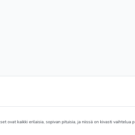
tietoista käyttöä ja kehon
a mieltä.
venytykset, rauhallinen hengittel
Teemme vuorosierain hengi
Hengitysharjoitus puhdist
kurkunpäässä. Se myös puh
vapautuu ja syvenee.
Lempeä kevyt hieronta ja t
parantaa verenkiertoa ja 
2. Herättelevä aamujo
Koko kehoa herättelevä ja
energisoiviin liikkeisiin, j
dynaamisia liikesarjoja, j
energialoikka päivän aloi
keskittymistä ja valppautta
Selkärankaa stimuloivia kun
 ovat kaikki erilaisia, sopivan pituisia, ja niissä on kivasti vaihtelua 
hengitysharjoituksia. Tuli
hengityharjoitus. Lämmitte