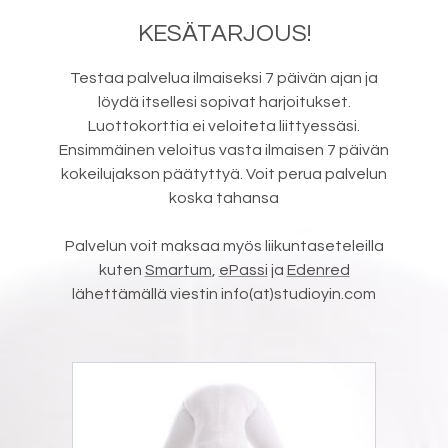
KESÄTARJOUS!
Testaa palvelua ilmaiseksi 7 päivän ajan ja
löydä itsellesi sopivat harjoitukset.
Luottokorttia ei veloiteta liittyessäsi.
Ensimmäinen veloitus vasta ilmaisen 7 päivän
kokeilujakson päätyttyä. Voit perua palvelun
koska tahansa
Palvelun voit maksaa myös liikuntaseteleilla
kuten
Smartum
,
ePassi
ja
Edenred
lähettämällä viestin info(at)studioyin.com