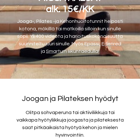
alk. 15€/KK
Jooga-, Pilates -ja Kehonhuoltotunnit helposti
kotona, mökilllä tai matkoilla silloin kun sinulle
sopii. Yli 400 videota ja harjoituskokonaisuutta
suunniteltu juuri sinulle. Myös
Epassi
,
Edenred
ja
Smartum
liikuntaedulla!
Joogan ja Pilateksen hyödyt
Olitpa sohvaperuna tai aktiiviliikkuja tai
vaikkapa hyötyliikkuja joogasta ja pilateksesta
saat pitkäaikaista hyötyä kehon ja mielen
hyvinvointiin.