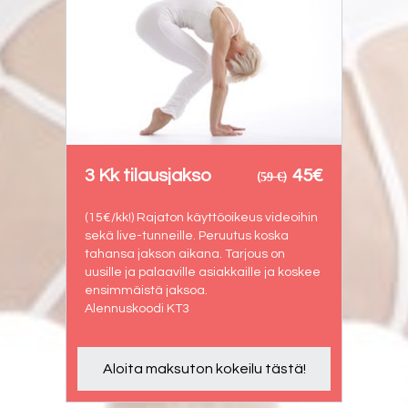
3 Kk tilausjakso
45€
(5̶9̶ ̶€̶)
(15€/kk!) Rajaton käyttöoikeus videoihin
sekä live-tunneille. Peruutus koska
tahansa jakson aikana. Tarjous on
uusille ja palaaville asiakkaille ja koskee
ensimmäistä jaksoa.
Alennuskoodi KT3
Aloita maksuton kokeilu tästä!