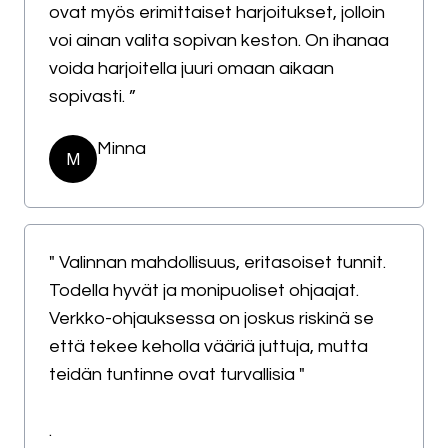
ovat myös erimittaiset harjoitukset, jolloin
voi ainan valita sopivan keston. On ihanaa
voida harjoitella juuri omaan aikaan
sopivasti. ”
Minna
M
" Valinnan mahdollisuus, eritasoiset tunnit.
Todella hyvät ja monipuoliset ohjaajat.
Verkko-ohjauksessa on joskus riskinä se
että tekee keholla vääriä juttuja, mutta
teidän tuntinne ovat turvallisia "
.