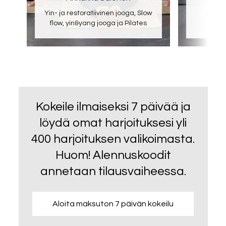
Yin- ja restoratiivinen jooga, Slow
Pilate
flow, yin&yang jooga ja Pilates
Kokeile ilmaiseksi 7 päivää ja
löydä omat harjoituksesi yli
400 harjoituksen valikoimasta.
Huom! Alennuskoodit
annetaan tilausvaiheessa.
Aloita maksuton 7 päivän kokeilu