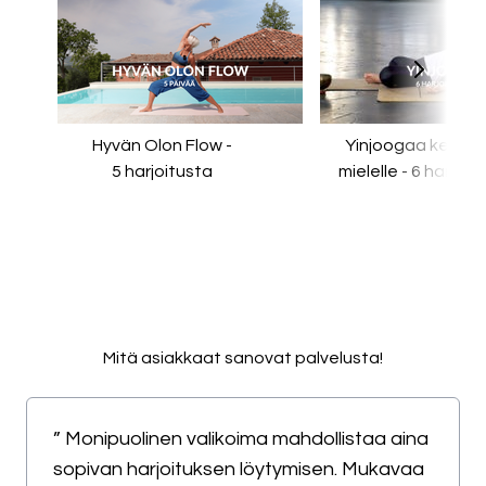
Hyvän Olon Flow -
Yinjoogaa keholle
5 harjoitusta
mielelle - 6 harjoit
Mitä asiakkaat sanovat palvelusta!
” Monipuolinen valikoima mahdollistaa aina
sopivan harjoituksen löytymisen. Mukavaa