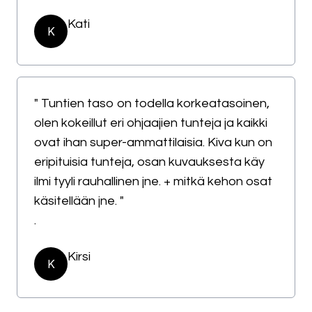
Kati
K
" Tuntien taso on todella korkeatasoinen,
olen kokeillut eri ohjaajien tunteja ja kaikki
ovat ihan super-ammattilaisia. Kiva kun on
eripituisia tunteja, osan kuvauksesta käy
ilmi tyyli rauhallinen jne. + mitkä kehon osat
käsitellään jne. "
.
Kirsi
K