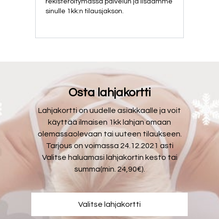
rekisteröitymässä palvelun ja lisäämme
sinulle 1kk:n tilausjakson.
Osta lahjakortti
Lahjakortti on uudelle asiakkaalle ja voit
käyttää ilmaisen 1kk lahjan omaan
olemassaolevaan tai uuteen tilaukseen.
Tarjous on voimassa 24.12.2021 asti
Valitse haluamasi lahjakortin kesto tai
summa(min. 24,90€).
Valitse lahjakortti