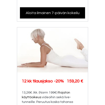
Aloita ilmainen 7-päivän kokeilu
12 kk tilausjakso -20%
159,20 €
13,26€ /kk. (Norm 199€)
Rajaton
käyttöoikeus
videoihin sekä live-
tunneille. Peruutus koska tahansa