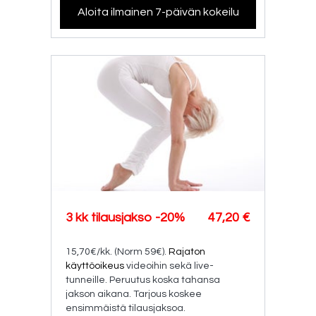
Aloita ilmainen 7-päivän kokeilu
3 kk tilausjakso -20%
47,20 €
15,70€/kk. (Norm 59€).
Rajaton
käyttöoikeus
videoihin sekä live-
tunneille. Peruutus koska tahansa
jakson aikana. Tarjous koskee
ensimmäistä tilausjaksoa.