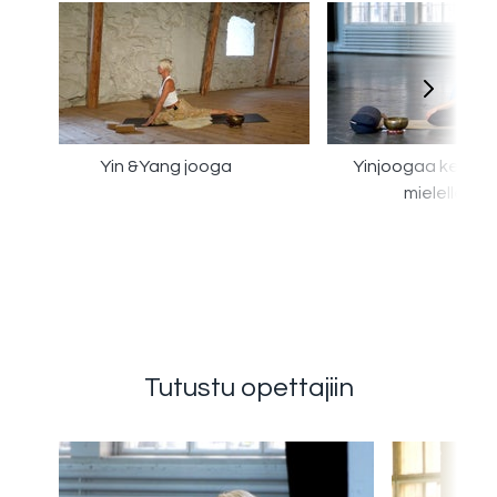
Yin &Yang jooga
Yinjoogaa keholle
mielelle
Tutustu opettajiin