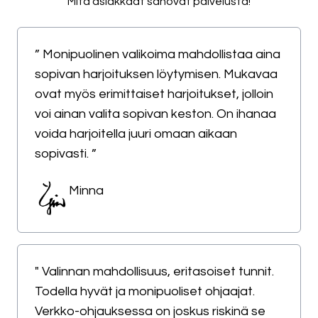
Mitä asiakkaat sanovat palvelusta!
” Monipuolinen valikoima mahdollistaa aina
sopivan harjoituksen löytymisen. Mukavaa
ovat myös erimittaiset harjoitukset, jolloin
voi ainan valita sopivan keston. On ihanaa
voida harjoitella juuri omaan aikaan
sopivasti. ”
Minna
" Valinnan mahdollisuus, eritasoiset tunnit.
Todella hyvät ja monipuoliset ohjaajat.
Verkko-ohjauksessa on joskus riskinä se