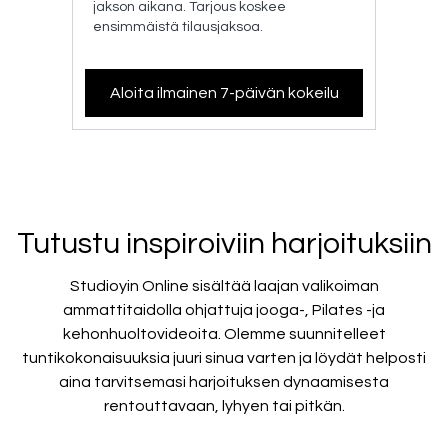
jakson aikana. Tarjous koskee
ensimmäistä tilausjaksoa.
Aloita ilmainen 7-päivän kokeilu
​​Tutustu inspiroiviin harjoituksiin
Studioyin Online sisältää laajan valikoiman
ammattitaidolla ohjattuja jooga-, Pilates -ja
kehonhuoltovideoita. Olemme suunnitelleet
tuntikokonaisuuksia juuri sinua varten ja löydät helposti
aina tarvitsemasi harjoituksen dynaamisesta
rentouttavaan, lyhyen tai pitkän.