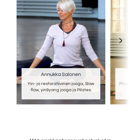
Annukka Salonen
M
Yin- ja restoratiivinen jooga, Slow
Pilates, P
flow, yin&yang jooga ja Pilates
ja ka