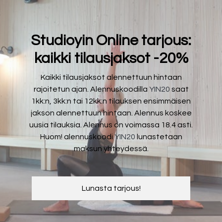
Studioyin Online tarjous:
kaikki tilausjaksot -20%
Kaikki tilausjaksot alennettuun hintaan
rajoitetun ajan. Alennuskoodilla
YIN20
saat
1kk:n, 3kk:n tai 12kk:n tilauksen ensimmäisen
jakson alennettuun hintaan. Alennus koskee
uusia tilauksia. Alennus on voimassa 18.4 asti.
Huom! alennuskoodi
YIN20
lunastetaan
maksun yhteydessä.
Lunasta tarjous!