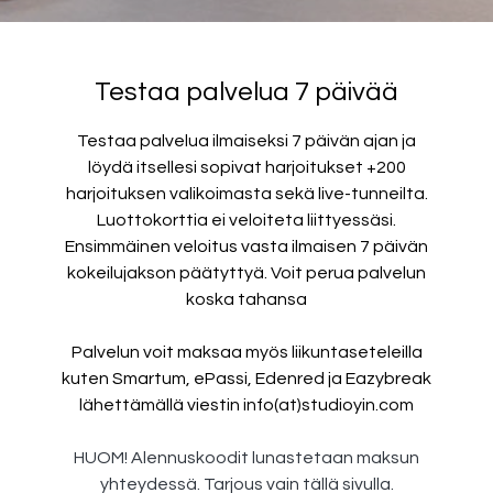
Testaa palvelua 7 päivää
Testaa palvelua ilmaiseksi 7 päivän ajan ja
löydä itsellesi sopivat harjoitukset +200
harjoituksen valikoimasta sekä live-tunneilta.
Luottokorttia ei veloiteta liittyessäsi.
Ensimmäinen veloitus vasta ilmaisen 7 päivän
kokeilujakson päätyttyä. Voit perua palvelun
koska tahansa
Palvelun voit maksaa myös liikuntaseteleilla
kuten Smartum, ePassi, Edenred ja Eazybreak
lähettämällä viestin info(at)studioyin.com
HUOM! Alennuskoodit lunastetaan maksun
yhteydessä. Tarjous vain tällä sivulla.