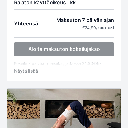
Rajaton käyttöoikeus 1kk
Maksuton 7 päivän ajan
Yhteensä
€24,90/kuukausi
Aloita maksuton kokeilujakso
Kokeile 7 päivää ilmaiseksi, jatkossa 24,90€/kk
laskutetaan kuukausittain kokeilujakson jälkeen
jaksoittain jatkuvana tilauksena. Voit perua tilauksen
koska tahansa jakson aikana.
Sisältää:
7 päivän ILMAINEN kokeilu
Laskutus 24,90€ kuukausittain
Rajaton käyttö - yli 300 opetusvideota
Uusia videoita kuukausittain
Live - tunnit
Ammattitaitoiset tunnetut opettajat