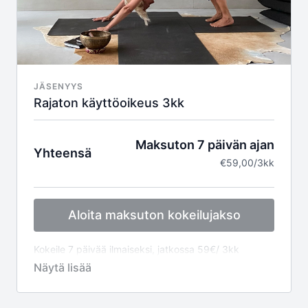
Vierailevat asiantuntijat
Huippulaatuiset videot
Toimii kaikilla päätelaitteilla
Turvallinen maksaminen
Huom! Tarjouskoodit lunastetaan maksuvaiheessa!
JÄSENYYS
Rajaton käyttöoikeus 3kk
Maksuton 7 päivän ajan
Yhteensä
€59,00/3kk
Aloita maksuton kokeilujakso
Kokeile 7 päivää ilmaiseksi, jatkossa 59€/ 3kk
laskutetaan kokeilujakson jälkeen jaksoittain
jatkuvana tilauksena. Voit perua tilauksen koska
tahansa jakson aikana.