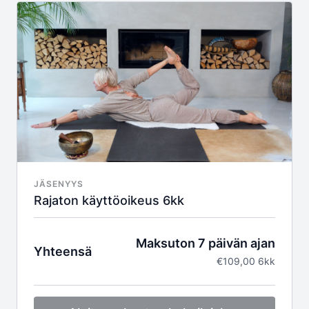
Sisältää:
7 päivän ILMAINEN kokeilu
Laskutus 59€ / 3 kuukauden välein
Rajaton käyttö - yli 300 opetusvideota
Uusia videoita kuukausittain
Live - tunnit
Ammattitaitoiset tunnetut opettajat
Vierailevat asiantuntijat
Huippulaatuiset videot
Toimii kaikilla päätelaitteilla
Turvallinen maksaminen
Huom! Tarjouskoodit lunastetaan maksuvaiheessa!
JÄSENYYS
Rajaton käyttöoikeus 6kk
Maksuton 7 päivän ajan
Yhteensä
€109,00 6kk