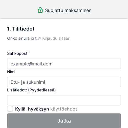
Rajaton käyttö - yli 400 opetusvideota
Suojattu maksaminen
Uusia videoita kuukausittain
Live - tunnit
Ammattitaitoiset tunnetut opettajat
Vierailevat asiantuntijat
1. Tilitiedot
Huippulaatuiset videot
Onko sinulla jo tili?
Kirjaudu sisään
Toimii kaikilla päätelaitteilla
Turvallinen maksaminen
Sähköposti
Nimi
Lisätiedot: (Pyydetäessä)
Kyllä, hyväksyn
käyttöehdot
Jatka