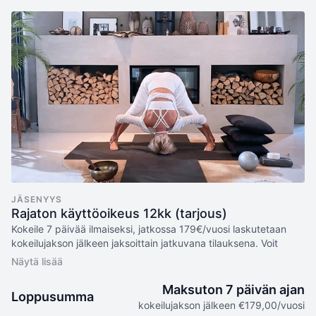
JÄSENYYS
Rajaton käyttöoikeus 12kk (tarjous)
Kokeile 7 päivää ilmaiseksi, jatkossa 179€/vuosi laskutetaan
kokeilujakson jälkeen jaksoittain jatkuvana tilauksena. Voit
perua tilauksen koska tahansa jakson aikana.
Sisältää:
Maksuton 7 päivän ajan
Loppusumma
7 päivän ILMAINEN kokeilu
kokeilujakson jälkeen €179,00/vuosi
Laskutus 179€ vuosittain